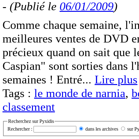
-
(Publié le
06/01/2009
)
Comme chaque semaine, l'ins
meilleures ventes de DVD en
précieux quand on sait que l
Caspian" sont sorties dans l'
semaines ! Entré...
Lire plus
Tags :
le monde de narnia
,
b
classement
Recherchez sur Pyxidis
Rechercher :
dans les archives
sur P