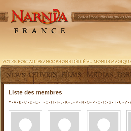
Bonjour !
Vous n'êtes pas encore ident
Liste des membres
#
-
A
-
B
-
C
-
D
-
E
-
F
-
G
-
H
-
I
-
J
-
K
-
L
-
M
-
N
-
O
-
P
-
Q
-
R
-
S
-
T
-
U
-
V
-