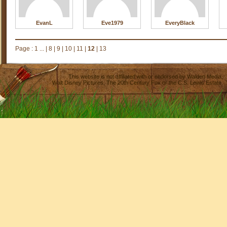
EvanL
Eve1979
EveryBlack
Page :
1 ...
|
8
|
9
|
10
|
11
|
12
|
13
This website is not affiliated with or endorsed by
Walden Media
,
Walt Disney Pictures
,
The 20th Century Fox
or the C.S. Lewis Estate.