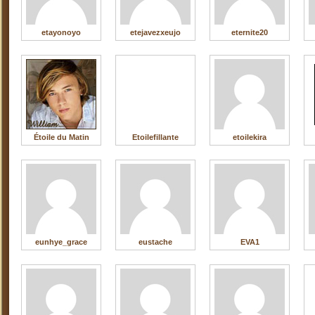
etayonoyo
etejavezxeujo
eternite20
Étoile du Matin
Etoilefillante
etoilekira
eunhye_grace
eustache
EVA1