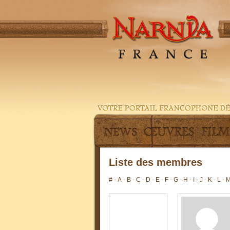
Liste des membres
#
-
A
-
B
-
C
-
D
-
E
-
F
-
G
-
H
-
I
-
J
-
K
-
L
-