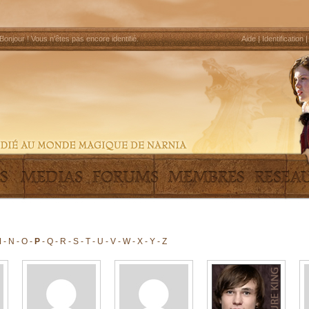
Bonjour !
Vous n'êtes pas encore identifié
.
Aide
|
Identification
M
-
N
-
O
-
P
-
Q
-
R
-
S
-
T
-
U
-
V
-
W
-
X
-
Y
-
Z