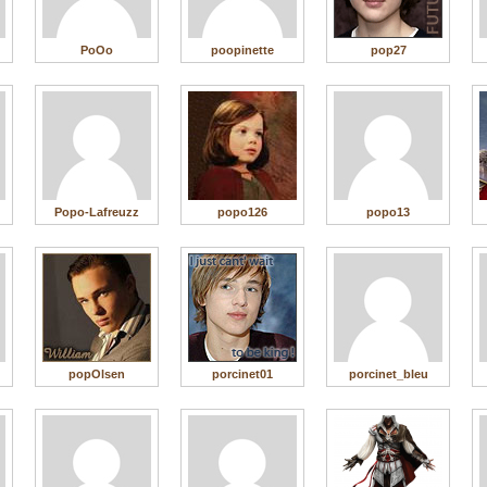
PoOo
poopinette
pop27
Popo-Lafreuzz
popo126
popo13
popOlsen
porcinet01
porcinet_bleu