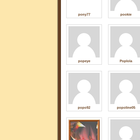
pony77
pookie
popeye
Poplola
popo92
popoline05