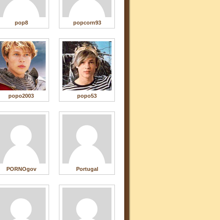
pop8
popcorn93
popo2003
popo53
PORNOgov
Portugal