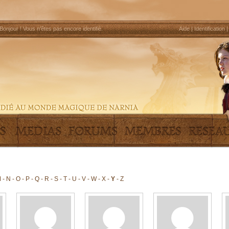
Bonjour !
Vous n'êtes pas encore identifié
.
Aide
|
Identification
M
-
N
-
O
-
P
-
Q
-
R
-
S
-
T
-
U
-
V
-
W
-
X
-
Y
-
Z