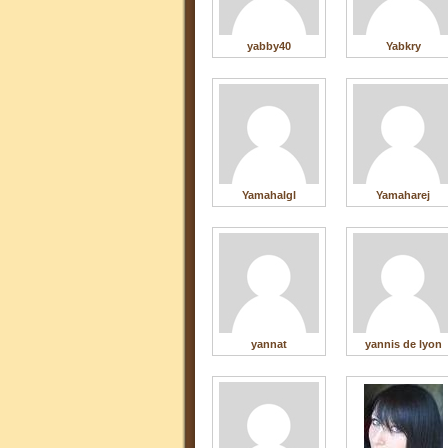
yabby40
Yabkry
Yamahalgl
Yamaharej
yannat
yannis de lyon