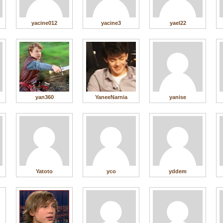
yacine012
yacine3
yael22
yan360
YaneeNarnia
yanise
Yatoto
yco
yddem