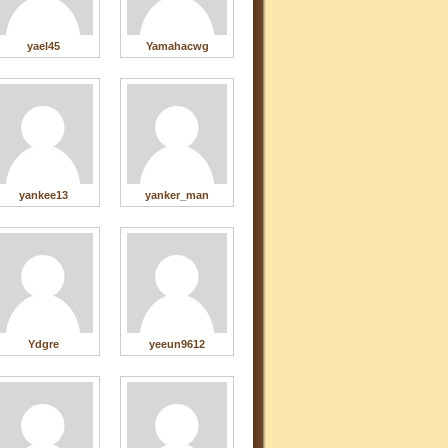
yael45
Yamahacwg
yankee13
yanker_man
Ydgre
yeeun9612