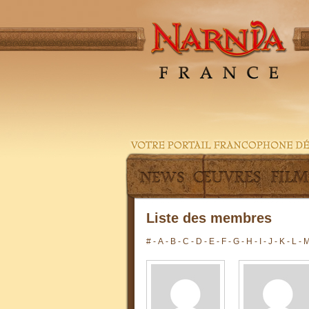
Liste des membres
#
-
A
-
B
-
C
-
D
-
E
-
F
-
G
-
H
-
I
-
J
-
K
-
L
-