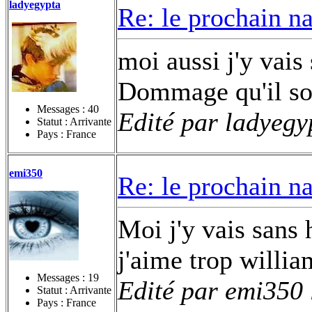
ladyegypta
Re: le prochain n
moi aussi j'y vais
Dommage qu'il sor
Messages :
40
Edité par ladyegy
Statut : Arrivante
Pays : France
emi350
Re: le prochain n
Moi j'y vais sans h
j'aime trop willi
Messages :
19
Edité par emi350 
Statut : Arrivante
Pays : France