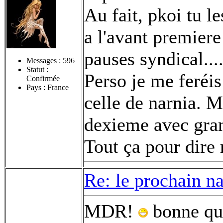
Au fait, pkoi tu l
a l'avant premier
pauses syndical...
Messages :
596
Statut :
Perso je me feréi
Confirmée
Pays : France
celle de narnia. 
dexieme avec gran
Tout ça pour dire r
Re: le prochain n
MDR!
bonne que