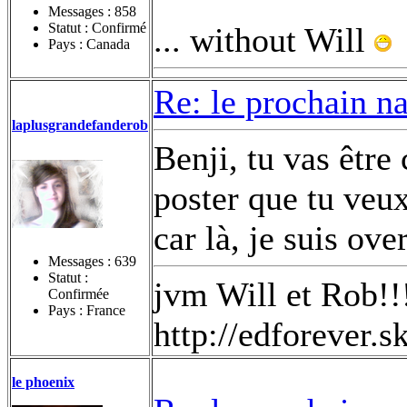
Messages :
858
Statut : Confirmé
... without Will
Pays : Canada
Re: le prochain n
laplusgrandefanderob
Benji, tu vas être 
poster que tu veux
car là, je suis ove
Messages :
639
Statut :
jvm Will et Rob!!
Confirmée
Pays : France
http://edforever.
le phoenix