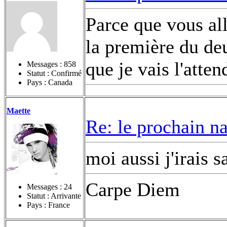
Parce que vous al
la première du de
que je vais l'atten
Messages :
858
Statut : Confirmé
Pays : Canada
Maette
Re: le prochain n
moi aussi j'irais s
Carpe Diem
Messages :
24
Statut : Arrivante
Pays : France