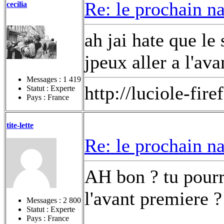
Re: le prochain n
cecilia
ah jai hate que l
jpeux aller a l'a
Messages :
1 419
http://luciole-fi
Statut : Experte
Pays : France
tite-lette
Re: le prochain n
AH bon ? tu pourr
l'avant premiere 
Messages :
2 800
Statut : Experte
Pays : France