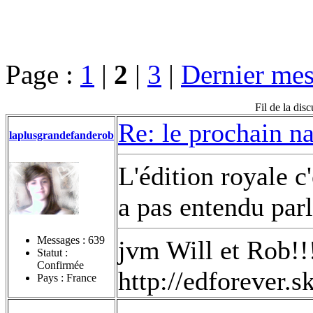
Page :
1
|
2
|
3
|
Dernier mes
Fil de la dis
Re: le prochain n
laplusgrandefanderob
L'édition royale c
a pas entendu par
Messages :
639
jvm Will et Rob!!
Statut :
Confirmée
http://edforever.
Pays : France