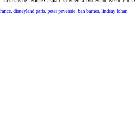
Les stars de "Prince Caspian" s'invitent à Disneyland Resort Paris !
france
,
disneyland paris
,
peter pevensie
,
ben barnes
,
lindsay lohan