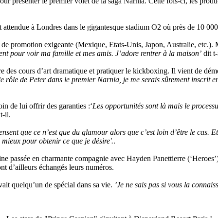
ur présenter le premier volet de la saga Narnia. Cette fois-ci, les prod
st attendue à Londres dans le gigantesque stadium O2 où près de 10 000 
 de promotion exigeante (Mexique, Etats-Unis, Japon, Australie, etc.). M
vent pour voir ma famille et mes amis. J’adore rentrer à la maison’
dit t-
des cours d’art dramatique et pratiquer le kickboxing. Il vient de dém
le rôle de Peter dans le premier Narnia, je me serais sûrement inscrit en
n de lui offrir des garanties :‘
Les opportunités sont là mais le processu
-il.
nsent que ce n’est que du glamour alors que c’est loin d’être le cas. Et
 mieux pour obtenir ce que je désire'.
.
ine passée en charmante compagnie avec Hayden Panettierre (‘Heroes’)
sont d’ailleurs échangés leurs numéros.
ait quelqu’un de spécial dans sa vie.
’Je ne sais pas si vous la connai