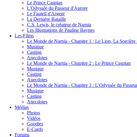
Le Prince Caspian
L'Odyssée du Passeur d'Aurore
Le Fauteil d'Argent
La Dernière Bataille
C.S. Lewis, le créateur de Narnia
Les Illustrations de Pauline Baynes
Les Films
Le Monde de Narnia - Chapitre 1 : Le Lion, La Sorcièr
Musique
Casting
Anecdotes
Le Monde de Narnia - Chapitre 2 : Le Prince Caspian
Musique
Casting
Anecdotes
Le Monde de Narnia - Chapitre 3 : L'Odyssée du Passeu
Musique
Casting
Anecdotes
Médias
Photos
Vidéos
Goodies
E-Cards
Forums