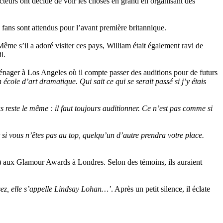
ucteurs ont décidé de voir les choses en grand en organisant des
fans sont attendus pour l’avant première britannique.
ême s’il a adoré visiter ces pays, William était également ravi de
il.
énager à Los Angeles où il compte passer des auditions pour de futurs
 école d’art dramatique. Qui sait ce qui se serait passé si j’y étais
s reste le même : il faut toujours auditionner. Ce n’est pas comme si
 si vous n’êtes pas au top, quelqu’un d’autre prendra votre place.
 aux Glamour Awards à Londres. Selon des témoins, ils auraient
ssez, elle s’appelle Lindsay Lohan…’
. Après un petit silence, il éclate