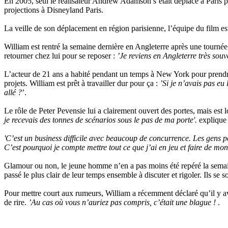
En 2005, seul le réalisateur Andrew Adamson s’était déplacé à Paris po
projections à Disneyland Paris.
La veille de son déplacement en région parisienne, l’équipe du film e
William est rentré la semaine dernière en Angleterre après une tournée
retourner chez lui pour se reposer :
’Je reviens en Angleterre très sou
L’acteur de 21 ans a habité pendant un temps à New York pour prendre 
projets. William est prêt à travailler dur pour ça :
’Si je n’avais pas eu 
allé ?
’.
Le rôle de Peter Pevensie lui a clairement ouvert des portes, mais est loi
je recevais des tonnes de scénarios sous le pas de ma porte'.
explique t
'C’est un business difficile avec beaucoup de concurrence. Les gens pe
C’est pourquoi je compte mettre tout ce que j’ai en jeu et faire de mon
Glamour ou non, le jeune homme n’en a pas moins été repéré la sema
passé le plus clair de leur temps ensemble à discuter et rigoler. Ils se 
Pour mettre court aux rumeurs, William a récemment déclaré qu’il y av
de rire.
’Au cas où vous n’auriez pas compris, c’était une blague !
.