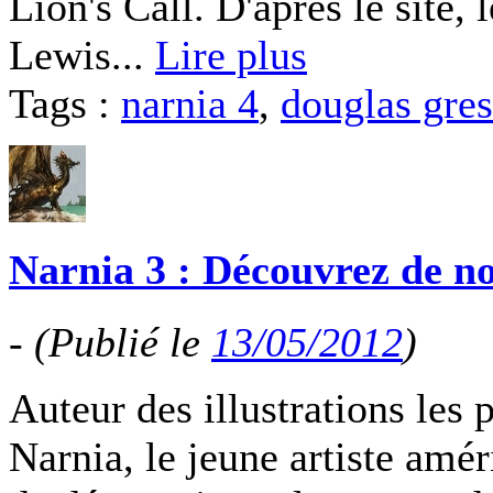
Lion's Call. D'après le site, l
Lewis...
Lire plus
Tags :
narnia 4
,
douglas gre
Narnia 3 : Découvrez de n
-
(Publié le
13/05/2012
)
Auteur des illustrations les
Narnia, le jeune artiste amé