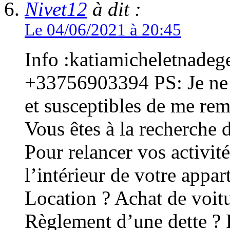
Nivet12
à dit :
Le 04/06/2021 à 20:45
Info :katiamicheletnadegenive@gmail.com _ WhatsApp : +33756903394 PS: Je ne prête qu’aux personnes honnêtes et susceptibles de me rembourser mon argent Bonjour Vous êtes à la recherche d’un prêt de toute urgence ? soit : Pour relancer vos activités financières ? Pour rénover l’intérieur de votre appartement; maison; immeuble ? Location ? Achat de voiture ? Crédit pour le mariage ? Règlement d’une dette ? Pour la réalisation d’un projet ? Ou pour d’autres raisons etc … Offre de prêt entre particuliers Je mets à votre disposition un prêt à partir de 5000 a 900 000 000 Euros avec des conditions très simples à un taux de 2%. Je fais aussi des investissements et des prêts entre particulier de toutes sortes. J’offre des crédits à court, moyen et long terme. Pour plus d’informations veuillez me contacter directement à mon adresse e-mail :katiamicheletnadegenive@gmail.com —- Info :katiamicheletnadegenive@gmail.com PS: Je ne prête qu’aux personnes honnêtes et susceptibles de me rembourser mon argent Bonjour Vous êtes à la recherche d’un prêt de toute urgence ? soit : Pour relancer vos activités financières ? Pour rénover l’intérieur de votre appartement; maison; immeuble ? Location ? Achat de voiture ? Crédit pour le mariage ? Règlement d’une dette ? Pour la réalisation d’un projet ? Ou pour d’autres raisons etc … Offre de prêt entre particuliers Je mets à votre disposition un prêt à partir de 5000 a 900 000 000 Euros avec des conditions très simples à un taux de 2%. Je fais aussi des investissements et des prêts entre particulier de toutes sortes. J’offre des crédits à court, moyen et long terme. Pour plus d’informations veuillez me contacter directement à mon adresse e-mail :katiamicheletnadegenive@gmail.com —- Info : katiamicheletnadegenive@gmail.com PS: Je ne prête qu’aux personnes honnêtes et susceptibles de me rembourser mon argent Bonjour Vous êtes à la recherche d’un prêt de toute urgence ? soit : Pour relancer vos activités financières ? Pour rénover l’intérieur de votre appartement; maison; immeuble ? Location ? Achat de voiture ? Crédit pour le mariage ? Règlement d’une dette ? Pour la réalisation d’un projet ? Ou pour d’autres raisons etc … Offre de prêt entre particuliers Je mets à votre disposition un prêt à partir de 5000 a 900 000 000 Euros avec des conditions très simples à un taux de 2%. Je fais aussi des investissements et des prêts entre particulier de toutes sortes. J’offre des crédits à court, moyen et long terme. Pour plus d’informations veuillez me contacter directement à mon adresse e-mail : katiamicheletnadegenive@gmail.com —- Info :katiamicheletnadegenive@gmail.com PS: Je ne prête qu’aux personnes honnêtes et susceptibles de me rembourser mon argent Bonjour Vous êtes à la recherche d’un prêt de toute urgence ? soit : Pour relancer vos activités financières ? Pour rénover l’intérieur de votre appartement; maison; immeuble ? Location ? Achat de voiture ? Crédit pour le mariage ? Règlement d’une dette ? Pour la réalisation d’un projet ? Ou pour d’autres raisons etc … Offre de prêt entre particuliers Je mets à votre disposition un prêt à partir de 5000 a 900 000 000 Euros avec des conditions très simples à un taux de 2%. Je fais aussi des investissements et des prêts entre particulier de toutes sortes. J’offre des crédits à court, moyen et long terme. Pour plus d’informations veuillez me contacter directement à mon adresse e-mail :katiamicheletnadegenive@gmail.com —- Info :katiamicheletnadegenive@gmail.com PS: Je ne prête qu’aux personnes honnêtes et susceptibles de me rembourser mon argent Bonjour Vous êtes à la recherche d’un prêt de toute urgence ? soit : Pour relancer vos activités financières ? Pour rénover l’intérieur de votre appartement; maison; immeuble ? Location ? Achat de voiture ? Crédit pour le mariage ? Règlement d’une dette ? Pour la réalisation d’un projet ? Ou pour d’autres raisons etc … Offre de prêt entre particuliers Je mets à votre disposition un prêt à partir de 5000 a 900 000 000 Euros avec des conditions très simples à un taux de 2%. Je fais aussi des investissements et des prêts entre particulier de toutes sortes. J’offre des crédits à court, moyen et long terme. Pour plus d’informations veuillez me contacter directement à mon adresse e-mail :katiamicheletnadegenive@gmail.com —- Info :katiamicheletnadegenive@gmail.com PS: Je ne prête qu’aux personnes honnêtes et susceptibles de me rembourser m