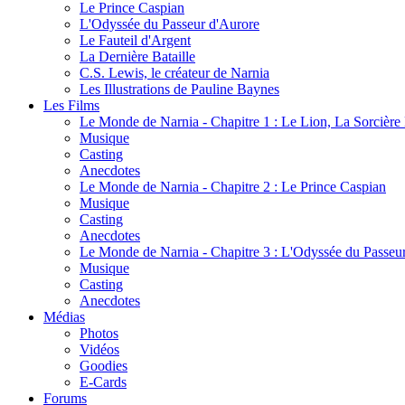
Le Prince Caspian
L'Odyssée du Passeur d'Aurore
Le Fauteil d'Argent
La Dernière Bataille
C.S. Lewis, le créateur de Narnia
Les Illustrations de Pauline Baynes
Les Films
Le Monde de Narnia - Chapitre 1 : Le Lion, La Sorcièr
Musique
Casting
Anecdotes
Le Monde de Narnia - Chapitre 2 : Le Prince Caspian
Musique
Casting
Anecdotes
Le Monde de Narnia - Chapitre 3 : L'Odyssée du Passeu
Musique
Casting
Anecdotes
Médias
Photos
Vidéos
Goodies
E-Cards
Forums