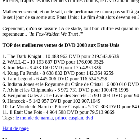
En effet, d'après les tous derniers chiffres connus, le DVD aurait inté
Malheureusement, et on le sait, cette performance n'aura pas suffi à 
le seul jour de sa sortie aux Etats-Unis : Le film était alors devenu 
Cependant, qu'on se rassure ! A ce stade, tout bon chiffre est quand
reprenneur...
"In Fox-Walden We Trust !"
TOP des meilleures ventes de DVD 2008 aux Etats-Unis
1. The Dark Knight - 10 488 962 DVD pour 219.543.963$
2. WALL-E - 10 193 887 DVD pour 176.098.952$
3. Iron Man - 9 433 160 DVD pour 175.429.132$
4. Kung Fu Panda - 8 638 832 DVD pour 142.364.925$
5. I am Legend - 6 445 006 DVD pour 116.524.525$
6. Indiana Jones et le Royaume du Crâne de Cristal - 6 000 010 DV
7. Alvin et les Chipmunks - 5 972 731 DVD pour 100.478.199$
8. Benjamin Gates 2 : Le Livre des Secrets - 5 901 003 DVD pour 9
9. Hancock - 5 142 957 DVD pour 102.907.104$
10. Le Monde de Narnia : Prince Caspian - 5 131 303 DVD pour 84
11. Il Etait Une Fois - 4 964 588 DVD pour 79.513.986$
Tags :
le monde de narnia
,
prince caspian
,
dvd
Haut de page