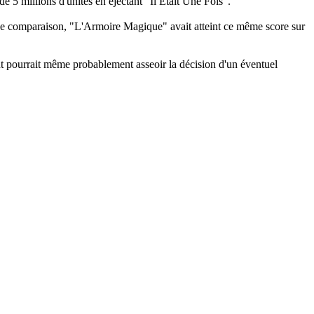
e 5 millions d'unités en éjectant "Il Etait Une Fois".
e de comparaison, "L'Armoire Magique" avait atteint ce même score sur
t pourrait même probablement asseoir la décision d'un éventuel