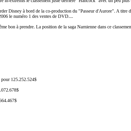
gré in-extremis le classement juste derrière "Hancock" avec un peu plus d
garder Disney à bord de la co-production du "Passeur d'Aurore". A titr
en 2006 le numéro 1 des ventes de DVD....
 même bon à prendre. La position de la saga Narnienne dans ce classemen
D pour 125.252.524$
4.072.678$
.664.467$