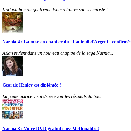
L'adaptation du quatrième tome a trouvé son scénariste !
Narnia 4 : La mise en chantier du "Fauteuil d'Argent" confirmée
Aslan revient dans un nouveau chapitre de la saga Narnia...
Georgie Henley est diplômée !
La jeune actrice vient de recevoir les résultats du bac.
Narnia 3 : Votre DVD gratuit chez McDonald's !