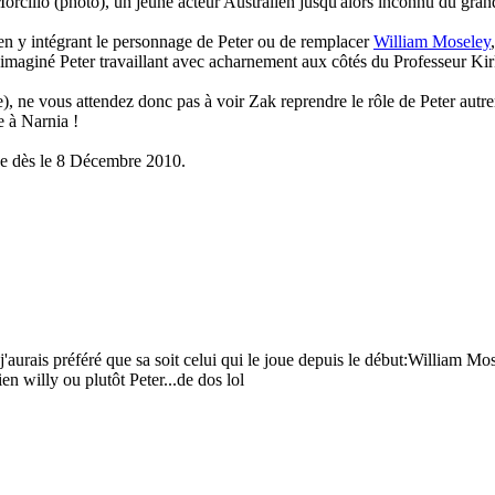
cillo (photo), un jeune acteur Australien jusqu'alors inconnu du grand 
e en y intégrant le personnage de Peter ou de remplacer
William Moseley
s imaginé Peter travaillant avec acharnement aux côtés du Professeur Kir
 ne vous attendez donc pas à voir Zak reprendre le rôle de Peter autr
e à Narnia !
ce dès le 8 Décembre 2010.
j'aurais préféré que sa soit celui qui le joue depuis le début:William Mo
ien willy ou plutôt Peter...de dos lol