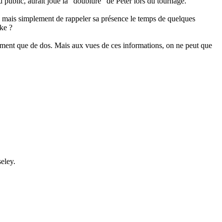
public, aurait joué la "doublure" de Peter lors du tournage.
, mais simplement de rappeler sa présence le temps de quelques
ke ?
ement que de dos. Mais aux vues de ces informations, on ne peut que
seley.