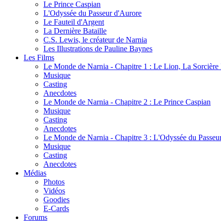
Le Prince Caspian
L'Odyssée du Passeur d'Aurore
Le Fauteil d'Argent
La Dernière Bataille
C.S. Lewis, le créateur de Narnia
Les Illustrations de Pauline Baynes
Les Films
Le Monde de Narnia - Chapitre 1 : Le Lion, La Sorcièr
Musique
Casting
Anecdotes
Le Monde de Narnia - Chapitre 2 : Le Prince Caspian
Musique
Casting
Anecdotes
Le Monde de Narnia - Chapitre 3 : L'Odyssée du Passeu
Musique
Casting
Anecdotes
Médias
Photos
Vidéos
Goodies
E-Cards
Forums