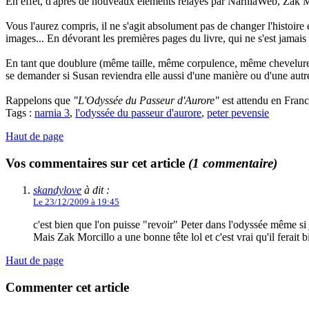
En effet, d'après de nouveaux éléments relayés par NarniaWeb, Zak Mor
Vous l'aurez compris, il ne s'agit absolument pas de changer l'histoir
images... En dévorant les premières pages du livre, qui ne s'est jamai
En tant que doublure (même taille, même corpulence, même chevelure),
se demander si Susan reviendra elle aussi d'une manière ou d'une autr
Rappelons que
"L'Odyssée du Passeur d'Aurore"
est attendu en Fran
Tags :
narnia 3
,
l'odyssée du passeur d'aurore
,
peter pevensie
Haut de page
Vos commentaires sur cet article
(1 commentaire)
skandylove
à dit :
Le 23/12/2009 à 19:45
c'est bien que l'on puisse "revoir" Peter dans l'odyssée même si 
Mais Zak Morcillo a une bonne tête lol et c'est vrai qu'il ferait b
Haut de page
Commenter cet article