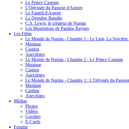
Le Prince Caspian
L'Odyssée du Passeur d'Aurore
Le Fauteil d'Argent
La Dernière Bataille
C.S. Lewis, le créateur de Narnia
Les Illustrations de Pauline Baynes
Les Films
Le Monde de Narnia - Chapitre 1 : Le Lion, La Sorcièr
Musique
Casting
Anecdotes
Le Monde de Narnia - Chapitre 2 : Le Prince Caspian
Musique
Casting
Anecdotes
Le Monde de Narnia - Chapitre 3 : L'Odyssée du Passeu
Musique
Casting
Anecdotes
Médias
Photos
Vidéos
Goodies
E-Cards
Forums