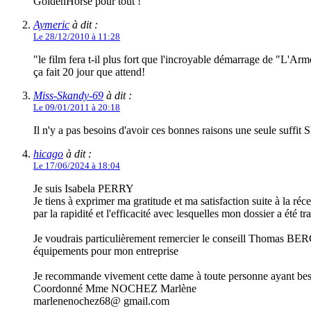
GoldenHorse pour tout !
Aymeric
à dit :
Le 28/12/2010 à 11:28
"le film fera t-il plus fort que l'incroyable démarrage de "L'A
ça fait 20 jour que attend!
Miss-Skandy-69
à dit :
Le 09/01/2011 à 20:18
Il n'y a pas besoins d'avoir ces bonnes raisons une seule suffit
hicago
à dit :
Le 17/06/2024 à 18:04
Je suis Isabela PERRY
Je tiens à exprimer ma gratitude et ma satisfaction suite à la r
par la rapidité et l'efficacité avec lesquelles mon dossier a été tra
Je voudrais particulièrement remercier le conseill Thomas BERGE
équipements pour mon entreprise
Je recommande vivement cette dame à toute personne ayant besoin
Coordonné Mme NOCHEZ Marlène
marlenenochez68@ gmail.com