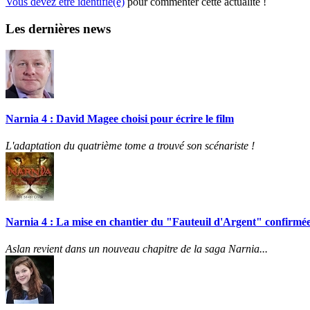
Vous devez être identifié(e)
pour commenter cette actualité !
Les dernières news
Narnia 4 : David Magee choisi pour écrire le film
L'adaptation du quatrième tome a trouvé son scénariste !
Narnia 4 : La mise en chantier du "Fauteuil d'Argent" confirmée
Aslan revient dans un nouveau chapitre de la saga Narnia...