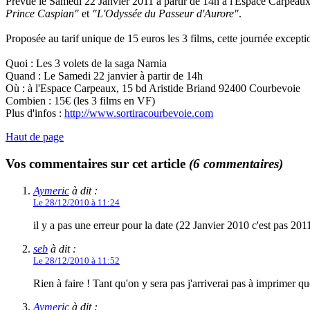
Prévue le Samedi 22 Janvier 2011 à partir de 14h à l'Espace Carpeaux 
Prince Caspian"
et
"L'Odyssée du Passeur d'Aurore"
.
Proposée au tarif unique de 15 euros les 3 films, cette journée except
Quoi : Les 3 volets de la saga Narnia
Quand : Le Samedi 22 janvier à partir de 14h
Où : à l'Espace Carpeaux, 15 bd Aristide Briand 92400 Courbevoie
Combien : 15€ (les 3 films en VF)
Plus d'infos :
http://www.sortiracourbevoie.com
Haut de page
Vos commentaires sur cet article
(6 commentaires)
Aymeric
à dit :
Le 28/12/2010 à 11:24
il y a pas une erreur pour la date (22 Janvier 2010 c'est pas 201
seb
à dit :
Le 28/12/2010 à 11:52
Rien à faire ! Tant qu'on y sera pas j'arriverai pas à imprimer qu
Aymeric
à dit :