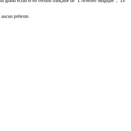
ur grand écran et en version française de
"L'Armoire Magique"
,
"Le
s aucun prétexte.