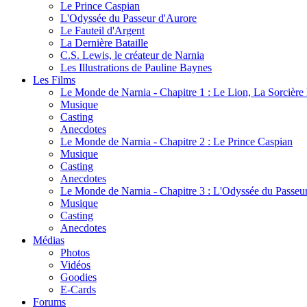
Le Prince Caspian
L'Odyssée du Passeur d'Aurore
Le Fauteil d'Argent
La Dernière Bataille
C.S. Lewis, le créateur de Narnia
Les Illustrations de Pauline Baynes
Les Films
Le Monde de Narnia - Chapitre 1 : Le Lion, La Sorcièr
Musique
Casting
Anecdotes
Le Monde de Narnia - Chapitre 2 : Le Prince Caspian
Musique
Casting
Anecdotes
Le Monde de Narnia - Chapitre 3 : L'Odyssée du Passeu
Musique
Casting
Anecdotes
Médias
Photos
Vidéos
Goodies
E-Cards
Forums