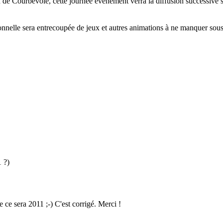
de Courbevoie, cette journée évènement verra la diffusion successive s
ionnelle sera entrecoupée de jeux et autres animations à ne manquer sou
1 ?)
e ce sera 2011 ;-) C'est corrigé. Merci !