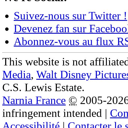
Suivez-nous sur Twitter !
Devenez fan sur Faceboo
Abonnez-vous au flux R
This website is not affiliat
Media
,
Walt Disney Picture
C.S. Lewis Estate.
Narnia France
©
2005-202
infringement intended
|
Cond
Accessibilité
|
Contacter le s