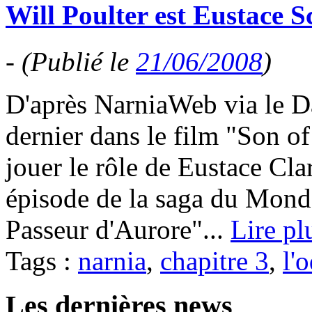
Will Poulter est Eustace 
-
(Publié le
21/06/2008
)
D'après NarniaWeb via le Da
dernier dans le film "Son o
jouer le rôle de Eustace Cl
épisode de la saga du Mond
Passeur d'Aurore"...
Lire pl
Tags :
narnia
,
chapitre 3
,
l'
Les dernières news