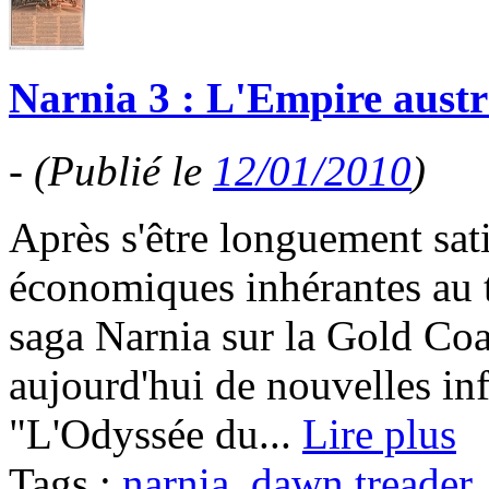
Narnia 3 : L'Empire austra
-
(Publié le
12/01/2010
)
Après s'être longuement sat
économiques inhérantes au t
saga Narnia sur la Gold Coas
aujourd'hui de nouvelles in
"L'Odyssée du...
Lire plus
Tags :
narnia
,
dawn treader