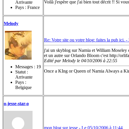
Voilà j'espère que j'ai bien tout décrit !! Si vou
Arrivante
Pays : France
Melody
Re: Votre site ou votre blog: faites la pub ici. -
j'ai un skyblog sur Narnia et William Moseley 
et un autre sur Orlando Bloom c'est http://orli
Edité par Melody le 04/10/2006 à 22:55
Messages :
19
Once a KIng or Queen of Narnia Always a Kin
Statut :
Arrivante
Pays :
Belgique
o-jesse-star-o
mon blog sur jesse -
Le 05/10/2006 à 11:44