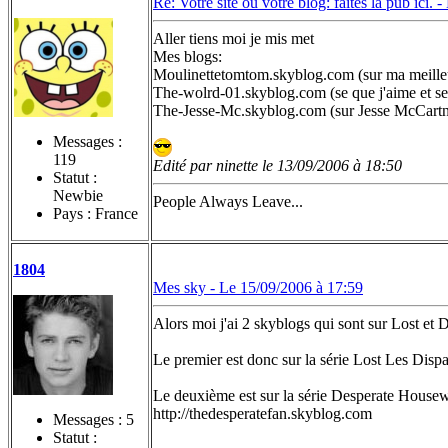
Re: Votre site ou votre blog: faites la pub ici. -
Aller tiens moi je mis met
Mes blogs:
Moulinettetomtom.skyblog.com (sur ma meille
The-wolrd-01.skyblog.com (se que j'aime et se
The-Jesse-Mc.skyblog.com (sur Jesse McCart
Messages :
119
Edité par ninette le 13/09/2006 à 18:50
Statut :
Newbie
People Always Leave...
Pays : France
1804
Mes sky -
Le 15/09/2006 à 17:59
Alors moi j'ai 2 skyblogs qui sont sur Lost et
Le premier est donc sur la série Lost Les Dispa
Le deuxième est sur la série Desperate Housewi
http://thedesperatefan.skyblog.com
Messages :
5
Statut :