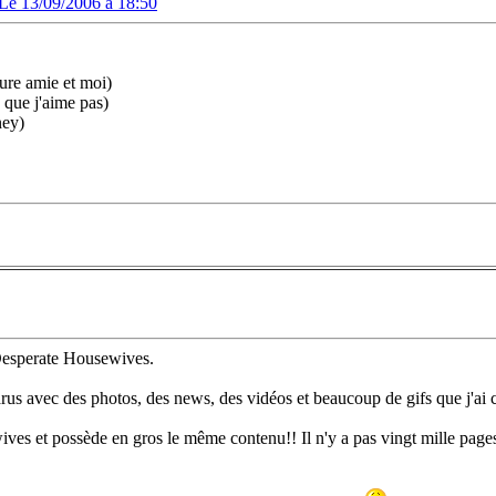
Le 13/09/2006 à 18:50
ure amie et moi)
 que j'aime pas)
ney)
 Desperate Housewives.
rus avec des photos, des news, des vidéos et beaucoup de gifs que j'ai cr
ves et possède en gros le même contenu!! Il n'y a pas vingt mille pages 