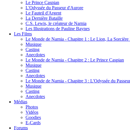
Le Prince Caspian
L'Odyssée du Passeur d'Aurore
Le Fauteil d'Argent
La Dernière Bataille
C.S. Lewis, le créateur de Narnia
Les Illustrations de Pauline Baynes
Les Films
Le Monde de Narnia - Chapitre 1 : Le Lion, La Sorcièr
Musique
Casting
Anecdotes
Le Monde de Narnia - Chapitre 2 : Le Prince Caspian
Musique
Casting
Anecdotes
Le Monde de Narnia - Chapitre 3 : L'Odyssée du Passeu
Musique
Casting
Anecdotes
Médias
Photos
Vidéos
Goodies
E-Cards
Forums