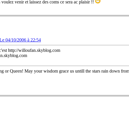
s voulez venir et laissez des coms ce sera ac plaisir !!
Le 04/10/2006 à 22:54
c'est http://willoufan.skyblog.com
fan.skyblog.com
g or Queen! May your wisdom grace us untill the stars rain down fro