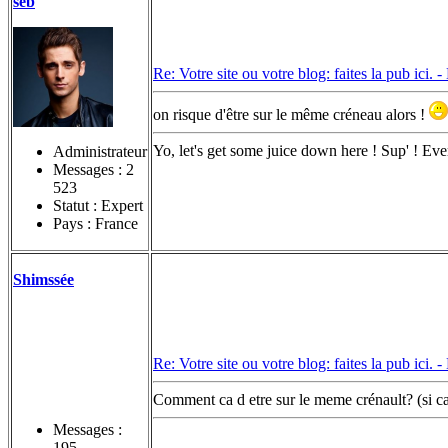
seb
Re: Votre site ou votre blog: faites la pub ici. -
on risque d'être sur le même créneau alors !
Yo, let's get some juice down here ! Sup' ! Eve
Administrateur
Messages :
2
523
Statut : Expert
Pays : France
Shimssée
Re: Votre site ou votre blog: faites la pub ici. -
Comment ca d etre sur le meme crénault? (si ca
Messages :
195