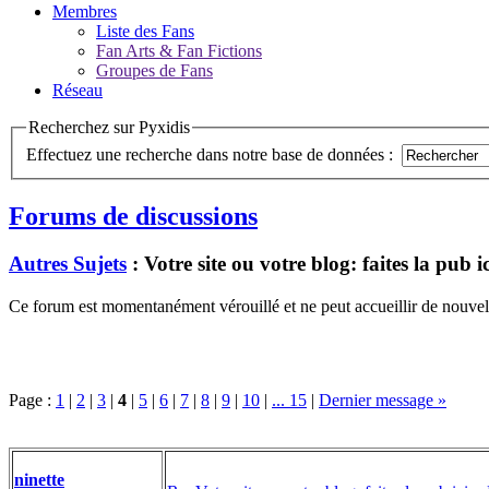
Membres
Liste des Fans
Fan Arts & Fan Fictions
Groupes de Fans
Réseau
Recherchez sur Pyxidis
Effectuez une recherche dans notre base de données :
Forums de discussions
Autres Sujets
: Votre site ou votre blog: faites la pub ic
Ce forum est momentanément vérouillé et ne peut accueillir de nouvell
Page :
1
|
2
|
3
|
4
|
5
|
6
|
7
|
8
|
9
|
10
|
... 15
|
Dernier message »
ninette