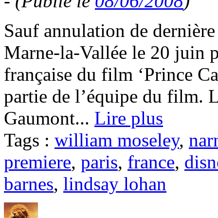
-
(Publié le
08/06/2008
)
Sauf annulation de dernière
Marne-la-Vallée le 20 juin 
française du film ‘Prince C
partie de l’équipe du film. 
Gaumont...
Lire plus
Tags :
william moseley
,
nar
premiere
,
paris
,
france
,
disn
barnes
,
lindsay lohan