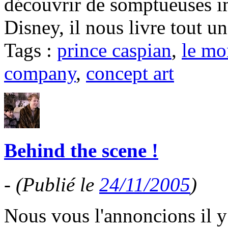
découvrir de somptueuses im
Disney, il nous livre tout un
Tags :
prince caspian
,
le mo
company
,
concept art
Behind the scene !
-
(Publié le
24/11/2005
)
Nous vous l'annoncions il y 