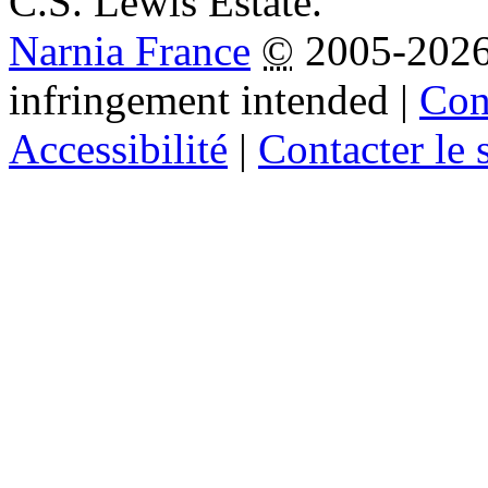
C.S. Lewis Estate.
Narnia France
©
2005-202
infringement intended
|
Cond
Accessibilité
|
Contacter le s